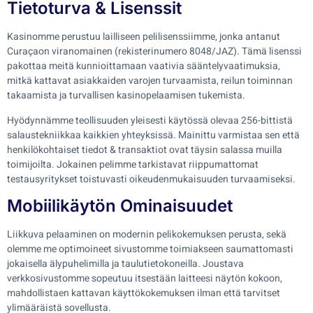
Tietoturva & Lisenssit
Kasinomme perustuu lailliseen pelilisenssiimme, jonka antanut
Curaçaon viranomainen (rekisterinumero 8048/JAZ). Tämä lisenssi
pakottaa meitä kunnioittamaan vaativia sääntelyvaatimuksia,
mitkä kattavat asiakkaiden varojen turvaamista, reilun toiminnan
takaamista ja turvallisen kasinopelaamisen tukemista.
Hyödynnämme teollisuuden yleisesti käytössä olevaa 256-bittistä
salaustekniikkaa kaikkien yhteyksissä. Mainittu varmistaa sen että
henkilökohtaiset tiedot & transaktiot ovat täysin salassa muilla
toimijoilta. Jokainen pelimme tarkistavat riippumattomat
testausyritykset toistuvasti oikeudenmukaisuuden turvaamiseksi.
Mobiilikäytön Ominaisuudet
Liikkuva pelaaminen on modernin pelikokemuksen perusta, sekä
olemme me optimoineet sivustomme toimiakseen saumattomasti
jokaisella älypuhelimilla ja taulutietokoneilla. Joustava
verkkosivustomme sopeutuu itsestään laitteesi näytön kokoon,
mahdollistaen kattavan käyttökokemuksen ilman että tarvitset
ylimääräistä sovellusta.