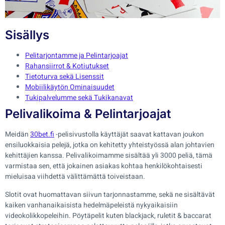
Sisällys
Pelitarjontamme ja Pelintarjoajat
Rahansiirrot & Kotiutukset
Tietoturva sekä Lisenssit
Mobiilikäytön Ominaisuudet
Tukipalvelumme sekä Tukikanavat
Pelivalikoima & Pelintarjoajat
Meidän
30bet.fi
-pelisivustolla käyttäjät saavat kattavan joukon
ensiluokkaisia pelejä, jotka on kehitetty yhteistyössä alan johtavien
kehittäjien kanssa. Pelivalikoimamme sisältää yli 3000 peliä, tämä
varmistaa sen, että jokainen asiakas kohtaa henkilökohtaisesti
mieluisaa viihdettä välittämättä toiveistaan.
Slotit ovat huomattavan siivun tarjonnastamme, sekä ne sisältävät
kaiken vanhanaikaisista hedelmäpeleistä nykyaikaisiin
videokolikkopeleihin. Pöytäpelit kuten blackjack, ruletit & baccarat