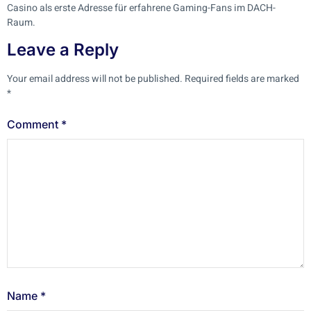
Casino als erste Adresse für erfahrene Gaming-Fans im DACH-
Raum.
Leave a Reply
Your email address will not be published.
Required fields are marked
*
Comment
*
Name
*