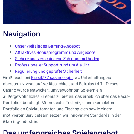
Navigation
Unser vielfältiges Gaming-Angebot
Attraktives Bonusprogramm und Angebote
Sichere und verschiedene Zahlungsmethoden
Professioneller Support rund um die Uhr
Regulierung und geprüfte Sicherheit
Grüßt euch bei
Brasil777 casino login
, wo Unterhaltung auf
oberstem Niveau auf Verlässlichkeit und Fairplay trifft. Dieses
Casino wurde entwickelt, um verwöhnten Spielern ein
außergewöhnliches Erlebnis zu bieten, das erheblich über das Basis-
Portfolio übersteigt. Mit neuester Technik, einem kompletten
Portfolio an Spielautomaten und Tischspielen sowie einem
motivierten Serviceteam setzen wir innovative Standards in der
iGaming-Industrie.
Das umfangreiches Spielangebot