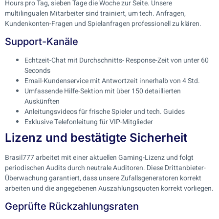
Hours pro Tag, sieben Tage die Woche zur Seite. Unsere
multilingualen Mitarbeiter sind trainiert, um tech. Anfragen,
Kundenkonten-Fragen und Spielanfragen professionell zu klären.
Support-Kanäle
Echtzeit-Chat mit Durchschnitts- Response-Zeit von unter 60
Seconds
Email-Kundenservice mit Antwortzeit innerhalb von 4 Std.
Umfassende Hilfe-Sektion mit über 150 detaillierten
Auskünften
Anleitungsvideos für frische Spieler und tech. Guides
Exklusive Telefonleitung für VIP-Mitglieder
Lizenz und bestätigte Sicherheit
Brasil777 arbeitet mit einer aktuellen Gaming-Lizenz und folgt
periodischen Audits durch neutrale Auditoren. Diese Drittanbieter-
Überwachung garantiert, dass unsere Zufallsgeneratoren korrekt
arbeiten und die angegebenen Auszahlungsquoten korrekt vorliegen.
Geprüfte Rückzahlungsraten