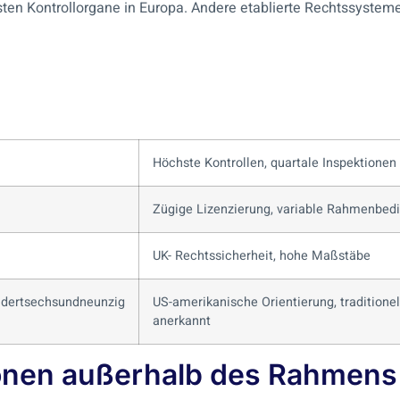
en Kontrollorgane in Europa. Andere etablierte Rechtssysteme 
Höchste Kontrollen, quartale Inspektionen
Zügige Lizenzierung, variable Rahmenbed
UK- Rechtssicherheit, hohe Maßstäbe
dertsechsundneunzig
US-amerikanische Orientierung, traditionel
anerkannt
ionen außerhalb des Rahmens