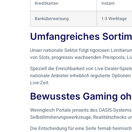
Kreditkarten
Instant
Banküberweisung
1-3 Werktage
Umfangreiches Sortim
Unser nationale Sektor folgt rigorosen Limitier
von Slots, progressiv wachsenden Preispools, Li
Speziell die Erreichbarkeit von Live-Dealer-Spi
nationale Anbieter erheblich regulierte Optionen 
Live-Zeit.
Bewusstes Gaming ohne
Wenngleich Portale jenseits des OASIS-System
Selbstlimitierungswerkzeuge, Realitätschecks u
Die Entscheidung für eine Seite fernab heimis