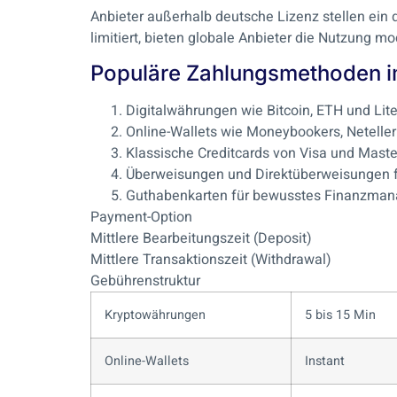
Anbieter außerhalb deutsche Lizenz stellen ein
limitiert, bieten globale Anbieter die Nutzung 
Populäre Zahlungsmethoden i
Digitalwährungen wie Bitcoin, ETH und Lit
Online-Wallets wie Moneybookers, Neteller
Klassische Creditcards von Visa und Maste
Überweisungen und Direktüberweisungen fü
Guthabenkarten für bewusstes Finanzma
Payment-Option
Mittlere Bearbeitungszeit (Deposit)
Mittlere Transaktionszeit (Withdrawal)
Gebührenstruktur
Kryptowährungen
5 bis 15 Min
Online-Wallets
Instant