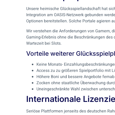
Unsere heimische Glücksspiellandschaft hat sic
Integration am OASIS-Netzwerk gebunden werde
Optionen bereitstellen. Solche Portale agieren 
Wir verstehen die Anforderungen von Gamern, d
Gaming-Erlebnis ohne die Beschränkungen des de
Wartezeit bei Slots.
Vorteile weiterer Glücksspielp
Keine Monats- Einzahlungsbeschränkungen 
Access zu zu größeren Spielportfolio mit 
Höhere Boni und bessere Angebote fernab
Zocken ohne staatliche Überwachung durch
Uneingeschränkte Wahl zwischen unterschi
Internationale Lizenz
Seriöse Plattformen jenseits des deutschen Rah