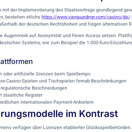
h mit der Implementierung des Staatsvertrags grundlegend gew
n, bestehen etliche
https://www.vanguardngr.com/casino/de/
außerhalb der deutschen Rechtshoheit und folgen alternativen 
ie Augenmerk auf Anonymität und freien Access setzen. Platt
utschen Systems, wie zum Beispiel die 1.000-Euro-Einzahlung
lattformen
oder artifizielle Grenzen beim Spieltempo
Live-Casino-Spielen und Tischspielen fernab Beschränkungen
 regulatorische Beschneidungen
 staatliche Register
edlichen internationalen Payment-Anbietern
ierungsmodelle im Kontrast
mens verfügen über Lizenzen etablierter Glücksspielbehörden. 