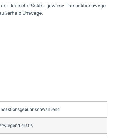
n der deutsche Sektor gewisse Transaktionswege
rs außerhalb Umwege.
ansaktionsgebühr schwankend
erwiegend gratis