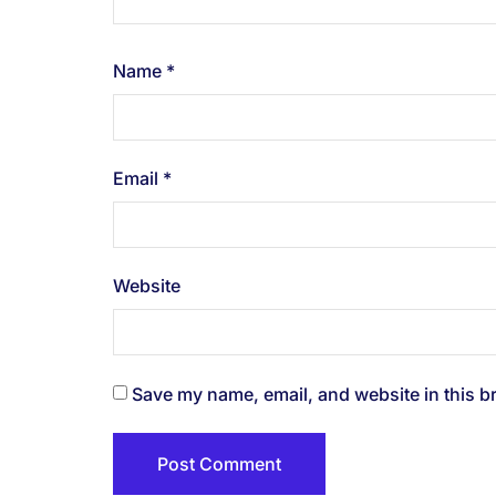
Name
*
Email
*
Website
Save my name, email, and website in this b