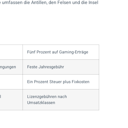
umfassen die Antillen, den Felsen und die Insel
Fünf Prozent auf Gaming-Erträge
ingungen
Feste Jahresgebühr
Ein Prozent Steuer plus Fixkosten
l
Lizenzgebühren nach
Umsatzklassen