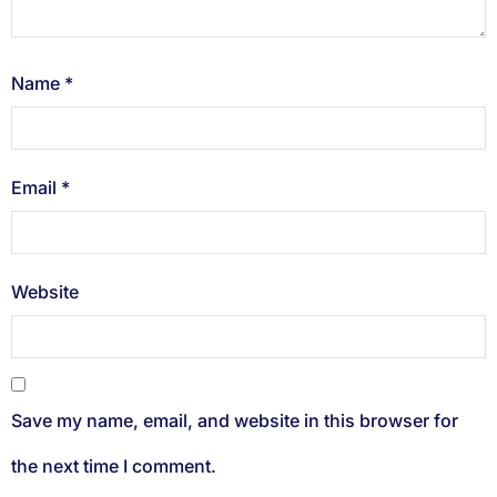
Name
*
Email
*
Website
Save my name, email, and website in this browser for
the next time I comment.