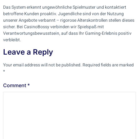
Das System erkennt ungewöhnliche Spielmuster und kontaktiert
betroffene Kunden proaktiv. Jugendliche sind von der Nutzung
unserer Angebote verbannt – rigorose Alterskontrollen stellen dieses
sicher. Bei CasinoBossy verbinden wir Spielspaß mit
Verantwortungsbewusstsein, auf dass Ihr Gaming-Erlebnis positiv
verbleibt.
Leave a Reply
Your email address will not be published.
Required fields are marked
*
Comment
*