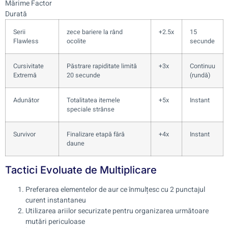
Mărime Factor
Durată
Serii
zece bariere la rând
+2.5x
15
Flawless
ocolite
secunde
Cursivitate
Păstrare rapiditate limită
+3x
Continuu
Extremă
20 secunde
(rundă)
Adunător
Totalitatea itemele
+5x
Instant
speciale strânse
Survivor
Finalizare etapă fără
+4x
Instant
daune
Tactici Evoluate de Multiplicare
Preferarea elementelor de aur ce înmulțesc cu 2 punctajul
curent instantaneu
Utilizarea ariilor securizate pentru organizarea următoare
mutări periculoase