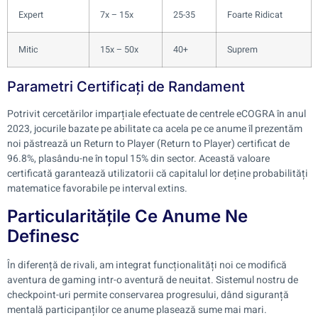
Expert
7x – 15x
25-35
Foarte Ridicat
Mitic
15x – 50x
40+
Suprem
Parametri Certificați de Randament
Potrivit cercetărilor imparțiale efectuate de centrele eCOGRA în anul
2023, jocurile bazate pe abilitate ca acela pe ce anume îl prezentăm
noi păstrează un Return to Player (Return to Player) certificat de
96.8%, plasându-ne în topul 15% din sector. Această valoare
certificată garantează utilizatorii că capitalul lor deține probabilități
matematice favorabile pe interval extins.
Particularitățile Ce Anume Ne
Definesc
În diferență de rivali, am integrat funcționalități noi ce modifică
aventura de gaming intr-o aventură de neuitat. Sistemul nostru de
checkpoint-uri permite conservarea progresului, dând siguranță
mentală participanților ce anume plasează sume mai mari.