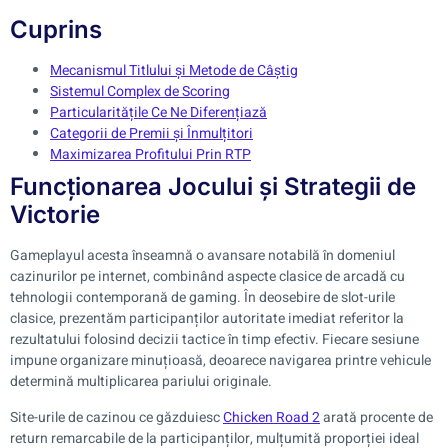
Cuprins
Mecanismul Titlului și Metode de Câștig
Sistemul Complex de Scoring
Particularitățile Ce Ne Diferențiază
Categorii de Premii și Înmulțitori
Maximizarea Profitului Prin RTP
Funcționarea Jocului și Strategii de
Victorie
Gameplayul acesta înseamnă o avansare notabilă în domeniul
cazinurilor pe internet, combinând aspecte clasice de arcadă cu
tehnologii contemporană de gaming. În deosebire de slot-urile
clasice, prezentăm participanților autoritate imediat referitor la
rezultatului folosind decizii tactice în timp efectiv. Fiecare sesiune
impune organizare minuțioasă, deoarece navigarea printre vehicule
determină multiplicarea pariului originale.
Site-urile de cazinou ce găzduiesc
Chicken Road 2
arată procente de
return remarcabile de la participanților, mulțumită proporției ideal