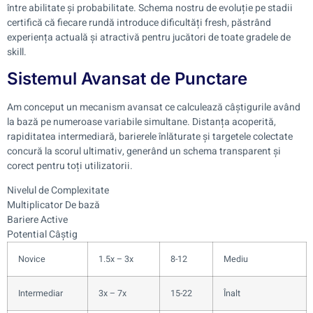
între abilitate și probabilitate. Schema nostru de evoluție pe stadii
certifică că fiecare rundă introduce dificultăți fresh, păstrând
experiența actuală și atractivă pentru jucători de toate gradele de
skill.
Sistemul Avansat de Punctare
Am conceput un mecanism avansat ce calculează câștigurile având
la bază pe numeroase variabile simultane. Distanța acoperită,
rapiditatea intermediară, barierele înlăturate și targetele colectate
concură la scorul ultimativ, generând un schema transparent și
corect pentru toți utilizatorii.
Nivelul de Complexitate
Multiplicator De bază
Bariere Active
Potential Câștig
Novice
1.5x – 3x
8-12
Mediu
Intermediar
3x – 7x
15-22
Înalt