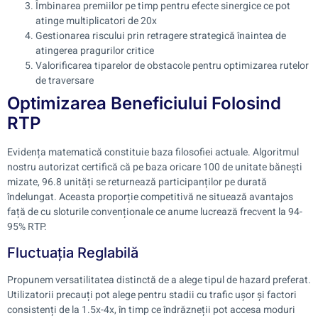
Îmbinarea premiilor pe timp pentru efecte sinergice ce pot
atinge multiplicatori de 20x
Gestionarea riscului prin retragere strategică înaintea de
atingerea pragurilor critice
Valorificarea tiparelor de obstacole pentru optimizarea rutelor
de traversare
Optimizarea Beneficiului Folosind
RTP
Evidența matematică constituie baza filosofiei actuale. Algoritmul
nostru autorizat certifică că pe baza oricare 100 de unitate bănești
mizate, 96.8 unități se returnează participanților pe durată
îndelungat. Aceasta proporție competitivă ne situează avantajos
față de cu sloturile convenționale ce anume lucrează frecvent la 94-
95% RTP.
Fluctuația Reglabilă
Propunem versatilitatea distinctă de a alege tipul de hazard preferat.
Utilizatorii precauți pot alege pentru stadii cu trafic ușor și factori
consistenți de la 1.5x-4x, în timp ce îndrăzneții pot accesa moduri