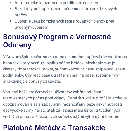
Automatické upozornenia pri dlhšom čase hry
Bezplatný prístup k konzultačnému centru pre rizikových
hráčov
Overenie veku kompletných registrovaných členov pred
úvodným výberom
Bonusový Program a Vernostné
Odmeny
V CowboySpin kasíne sme ustanovili mnohostupňový mechanizmus
bonusov, ktorý oceňuje lojalitu nášho hráčov. Mechanizmus je
členený do viacerých úrovní, pričom každá prináša stúpajúco lepšie
podmienky. Čím viac času utratíte hraním na našej systéme, tým
atraktívnejšie bonusy získavate.
Vstupný balík pre čerstvých užívateľov zahŕňa pár častí
rozmiestnených počas prvé vklady. Daná štruktúra pripúšťa krokové
oboznamovanie sa s zábavnými možnosťami beze nevyhnutnosti
dať vysoké sumy naraz. Stáli zákazníci majú úžitok z týždenných
vratných ponúk a špeciálnych súťaží s istými výhernými fondmi.
Platobné Metódy a Transakcie