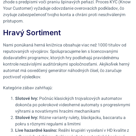
zhode s predpismi voči praniu špinavých peňazí. Proces KYC (Know
Your Customer) vyžaduje odovzdanie overovacích podkladov, čo
zvyšuje zabezpečenosť tvojho konta a chráni proti neschváleným
prístupom.
Hravý Sortiment
Nami ponúkaná herná knižnica obsahuje viac než 1000 titulov od
reputovaných vývojárov. Spolupracujeme len s licencovanými
dodavateľmi programov, ktorých hry podliehajú pravidelnému
kontrole nezávislými auditórskymi spoločnosťami. Akýkoľvek herný
automat má osvedčený generátor náhodných čísel, čo zaručuje
poctivosť výsledkov.
Kategórie zábav zahŕňajú:
Slotové hry:
Počnúc klasických trojvalcových automatov
dokonča po pokrokové videoherné automaty s progresívnymi
výhrami a novatívnymi hracími mechanikami
Stolové hry:
Rôzne varianty rulety, blackjacku, baccaratu a
pokru s rôznymi regulami a limitmi
Live hazardné kasíno:
Reálni krupiéri vysielaní v HD kvalite z