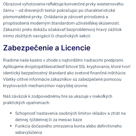
Obrazové vyhotovenie reflektuje konvenčné prvky westernového
žánru – od drevených textúr pokračujúc po charakteristické
písmomalebné prvky. Ovládanie je zároveň prirodzená a
prispôsobená moderným štandardom užívateľskej skúsenosti.
Zákazníci preto dokážu očakávať bezproblémový hravý zážitok
mimo zložitých navigácií či chaotických sekcií.
Zabezpečenie a Licencie
Riadime naše kasíno v zhode s najtvrdšími riadiacimi predpismi.
Aplikujeme dvojstopäťdesiatšesť-bitové SSL kryptovanie, ktoré tvorí
identický bezpečnostný štandard ako svetové finančné inštitúcie.
Všetky citlivé informácie zákazníkov sú zabezpečené pomocou
kryptovacích mechanizmov najvyššej úrovne.
Náš záväzok k zodpovednému hre sa ukazuje v niekoľkých
praktických opatreniach:
Schopnosť nastavenia osobných limitov vkladov a ztrát na
dennej, týždennej či za mesiac báze
Funkcia dočasného zmrazenia konta alebo definitívneho
sebavylúčenia