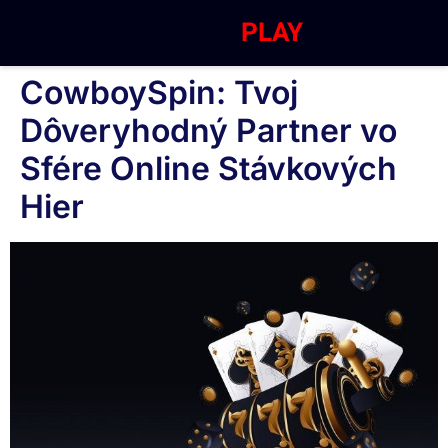
PLAY
CowboySpin: Tvoj
Dôveryhodný Partner vo
Sfére Online Stávkových
Hier