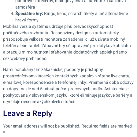
odborných ateliérov, dialógový chat a autentická kasínová
atmosféra
Špeciálne hry:
Bingo, keno, scratch tikety a iné alternatívne
hravú formy
Mobilná verzia systému udržuje plnú prevádzkyschopnosť
počítačového rozhrania. Responzívny design sa automaticky
prispôsobuje veľkosti monitora zariadenia, či už užívate mobilný
telefón alebo tablet. Zábavné hry sú upravené pre dotykové obsluhu
a pracujú mimo nutnosti sťahovania dodatočných appiek priamo
cez webový prehliadač.
Nami ponúkaný tím zákazníckej podpory je prístupný
prostredníctvom viacerých kontaktných kanálov vrátane live chatu,
e-mailovej korešpondencie a telefónnej linky. Priemerná doba odozvy
na dopyt nejde nad 5 minút počas pracovných hodín. Asistencia je
poskytovaná v slovenskom jazyku, ktoré eliminuje jazykové bariéry a
urýchľuje riešenie akýchkoľvek situácií.
Leave a Reply
Your email address will not be published.
Required fields are marked
*