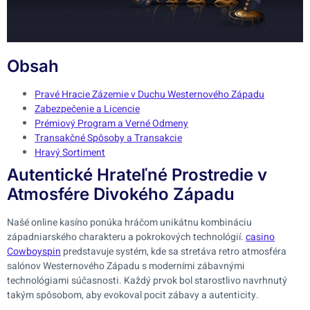
Obsah
Pravé Hracie Zázemie v Duchu Westernového Západu
Zabezpečenie a Licencie
Prémiový Program a Verné Odmeny
Transakčné Spôsoby a Transakcie
Hravý Sortiment
Autentické Hrateľné Prostredie v
Atmosfére Divokého Západu
Našé online kasíno ponúka hráčom unikátnu kombináciu
západniarského charakteru a pokrokových technológií.
casino
Cowboyspin
predstavuje systém, kde sa stretáva retro atmosféra
salónov Westernového Západu s moderními zábavnými
technológiami súčasnosti. Každý prvok bol starostlivo navrhnutý
takým spôsobom, aby evokoval pocit zábavy a autenticity.