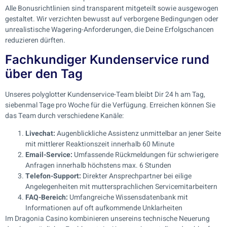
Alle Bonusrichtlinien sind transparent mitgeteilt sowie ausgewogen
gestaltet. Wir verzichten bewusst auf verborgene Bedingungen oder
unrealistische Wagering-Anforderungen, die Deine Erfolgschancen
reduzieren dürften.
Fachkundiger Kundenservice rund
über den Tag
Unseres polyglotter Kundenservice-Team bleibt Dir 24 h am Tag,
siebenmal Tage pro Woche für die Verfügung. Erreichen können Sie
das Team durch verschiedene Kanäle:
Livechat:
Augenblickliche Assistenz unmittelbar an jener Seite
mit mittlerer Reaktionszeit innerhalb 60 Minute
Email-Service:
Umfassende Rückmeldungen für schwierigere
Anfragen innerhalb höchstens max. 6 Stunden
Telefon-Support:
Direkter Ansprechpartner bei eilige
Angelegenheiten mit muttersprachlichen Servicemitarbeitern
FAQ-Bereich:
Umfangreiche Wissensdatenbank mit
Informationen auf oft aufkommende Unklarheiten
Im Dragonia Casino kombinieren unsereins technische Neuerung