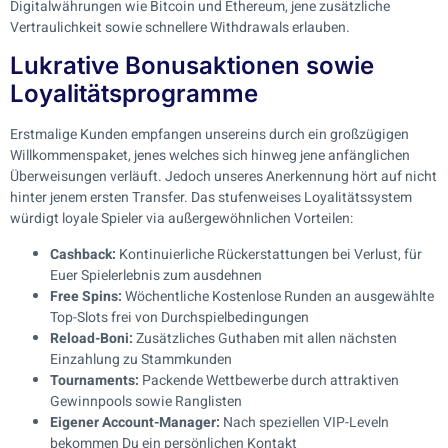
Digitalwährungen wie Bitcoin und Ethereum, jene zusätzliche
Vertraulichkeit sowie schnellere Withdrawals erlauben.
Lukrative Bonusaktionen sowie
Loyalitätsprogramme
Erstmalige Kunden empfangen unsereins durch ein großzügigen
Willkommenspaket, jenes welches sich hinweg jene anfänglichen
Überweisungen verläuft. Jedoch unseres Anerkennung hört auf nicht
hinter jenem ersten Transfer. Das stufenweises Loyalitätssystem
würdigt loyale Spieler via außergewöhnlichen Vorteilen:
Cashback:
Kontinuierliche Rückerstattungen bei Verlust, für
Euer Spielerlebnis zum ausdehnen
Free Spins:
Wöchentliche Kostenlose Runden an ausgewählte
Top-Slots frei von Durchspielbedingungen
Reload-Boni:
Zusätzliches Guthaben mit allen nächsten
Einzahlung zu Stammkunden
Tournaments:
Packende Wettbewerbe durch attraktiven
Gewinnpools sowie Ranglisten
Eigener Account-Manager:
Nach speziellen VIP-Leveln
bekommen Du ein persönlichen Kontakt