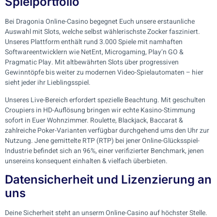
Spielportfolio
Bei Dragonia Online-Casino begegnet Euch unsere erstaunliche
Auswahl mit Slots, welche selbst wählerischste Zocker fasziniert.
Unseres Plattform enthält rund 3.000 Spiele mit namhaften
Softwareentwicklern wie NetEnt, Microgaming, Play’n GO &
Pragmatic Play. Mit altbewährten Slots über progressiven
Gewinntöpfe bis weiter zu modernen Video-Spielautomaten – hier
sieht jeder ihr Lieblingsspiel.
Unseres Live-Bereich erfordert spezielle Beachtung. Mit geschulten
Croupiers in HD-Auflösung bringen wir echte Kasino-Stimmung
sofort in Euer Wohnzimmer. Roulette, Blackjack, Baccarat &
zahlreiche Poker-Varianten verfügbar durchgehend ums den Uhr zur
Nutzung. Jene gemittelte RTP (RTP) bei jener Online-Glücksspiel-
Industrie befindet sich an 96%, einer verifizierter Benchmark, jenen
unsereins konsequent einhalten & vielfach überbieten.
Datensicherheit und Lizenzierung an
uns
Deine Sicherheit steht an unserm Online-Casino auf höchster Stelle.