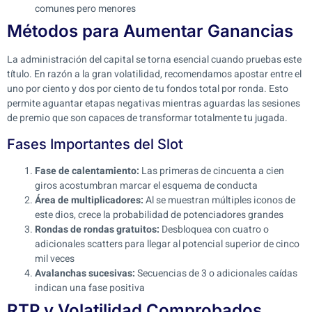
comunes pero menores
Métodos para Aumentar Ganancias
La administración del capital se torna esencial cuando pruebas este
título. En razón a la gran volatilidad, recomendamos apostar entre el
uno por ciento y dos por ciento de tu fondos total por ronda. Esto
permite aguantar etapas negativas mientras aguardas las sesiones
de premio que son capaces de transformar totalmente tu jugada.
Fases Importantes del Slot
Fase de calentamiento:
Las primeras de cincuenta a cien
giros acostumbran marcar el esquema de conducta
Área de multiplicadores:
Al se muestran múltiples iconos de
este dios, crece la probabilidad de potenciadores grandes
Rondas de rondas gratuitos:
Desbloquea con cuatro o
adicionales scatters para llegar al potencial superior de cinco
mil veces
Avalanchas sucesivas:
Secuencias de 3 o adicionales caídas
indican una fase positiva
RTP y Volatilidad Comprobados