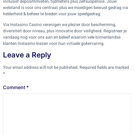
inclusief depositlimieten, tijdmeters plus zelfsuspensie. Jouw
welstand is voor ons centraal, plus we moedigen bewust gedrag via
helderheid & beheer te bieden voor jouw speelgedrag.
Via Instasino Casino verenigen we plezier door bescherming,
diversiteit door niveau, plus innovatie door veiligheid. Registreer je
vandaag nog voor ons aan en beleef waarom vele binnenlandse
klanten Instasino kiezen voor hun virtuele gokervaring.
Leave a Reply
Your email address will not be published.
Required fields are marked
*
Comment
*