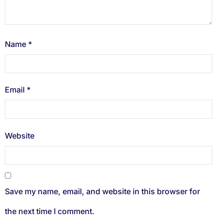
Name
*
Email
*
Website
Save my name, email, and website in this browser for
the next time I comment.