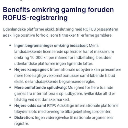
Benefits omkring gaming foruden
ROFUS-registrering
Udenlandske platforme ekskl. tilslutning med ROFUS præsenterer
adskillige positive forhold, som tiltrækker til erfarne gamblere:
Ingen begrænsninger omkring indsatser:
Mens
landsdækkende licenserede spillesider har et maksimum
omkring 10.000 kr. per måned for indbetaling, besidder
udenlandske platforme ingen lignende lofter.
Højere kampagner:
Internationale udbydere kan præsentere
mere fordelagtige velkomstbonusser samt løbende tilbud
ekskl. de landsdækkende begrænsende regler.
Mere omfattende spiludvalg:
Mulighed for flere tusinde
games fra internationale spiludbydere, hvilke ikke altid er
tilrådig ved det danske marked.
Højere odds samt RTP:
Adskillige internationale platforme
tilbyder slots med overlegne tilbagebetalingsprocenter.
Diskretion:
Ingen videregivelse til nationale organer eller
registre.