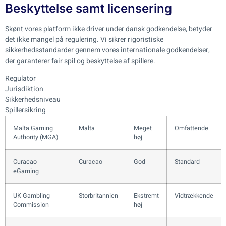
Beskyttelse samt licensering
Skønt vores platform ikke driver under dansk godkendelse, betyder
det ikke mangel på regulering. Vi sikrer rigoristiske
sikkerhedsstandarder gennem vores internationale godkendelser,
der garanterer fair spil og beskyttelse af spillere.
Regulator
Jurisdiktion
Sikkerhedsniveau
Spillersikring
Malta Gaming
Malta
Meget
Omfattende
Authority (MGA)
høj
Curacao
Curacao
God
Standard
eGaming
UK Gambling
Storbritannien
Ekstremt
Vidtrækkende
Commission
høj