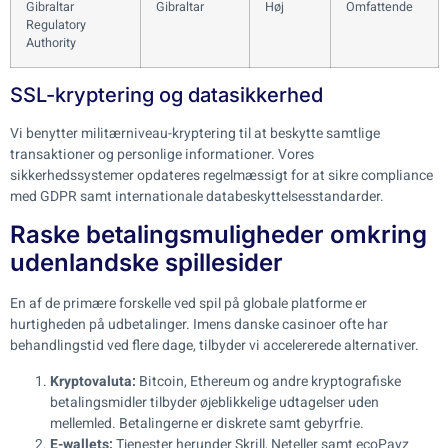
Gibraltar
Gibraltar
Høj
Omfattende
Regulatory
Authority
SSL-kryptering og datasikkerhed
Vi benytter militærniveau-kryptering til at beskytte samtlige
transaktioner og personlige informationer. Vores
sikkerhedssystemer opdateres regelmæssigt for at sikre compliance
med GDPR samt internationale databeskyttelsesstandarder.
Raske betalingsmuligheder omkring
udenlandske spillesider
En af de primære forskelle ved spil på globale platforme er
hurtigheden på udbetalinger. Imens danske casinoer ofte har
behandlingstid ved flere dage, tilbyder vi accelererede alternativer.
Kryptovaluta:
Bitcoin, Ethereum og andre kryptografiske
betalingsmidler tilbyder øjeblikkelige udtagelser uden
mellemled. Betalingerne er diskrete samt gebyrfrie.
E-wallets:
Tjenester herunder Skrill, Neteller samt ecoPayz