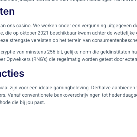
aten
van ons casino. We werken onder een vergunning uitgegeven do
ie, die op oktober 2021 beschikbaar kwam achter de wettelijke
deze strengste vereisten op het terrein van consumentenbesch
yptie van minstens 256-bit, gelijke norm die geldinstituten h
r Opwekkers (RNG’s) die regelmatig worden getest door exte
acties
uciaal zijn voor een ideale gamingbeleving. Derhalve aanbieden
lers. Vanaf conventionele bankoverschrijvingen tot hedendaag
ode die bij jou past.