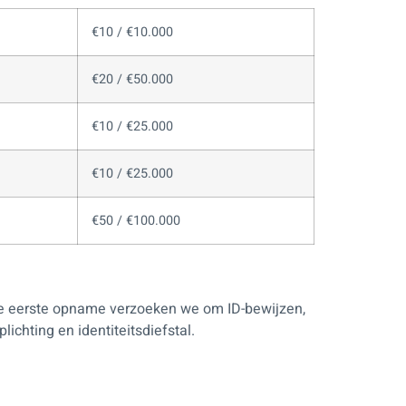
€10 / €10.000
€20 / €50.000
€10 / €25.000
€10 / €25.000
€50 / €100.000
je eerste opname verzoeken we om ID-bewijzen,
plichting en identiteitsdiefstal.