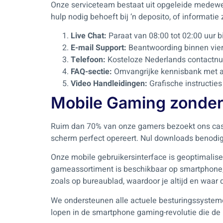
Onze serviceteam bestaat uit opgeleide medewer
hulp nodig behoeft bij ‘n deposito, of informati
Live Chat:
Paraat van 08:00 tot 02:00 uur b
E-mail Support:
Beantwoording binnen vier
Telefoon:
Kosteloze Nederlands contactnum
FAQ-sectie:
Omvangrijke kennisbank met a
Video Handleidingen:
Grafische instructies
Mobile Gaming zonde
Ruim dan 70% van onze gamers bezoekt ons casi
scherm perfect opereert. Nul downloads benodig
Onze mobile gebruikersinterface is geoptimalise
gameassortiment is beschikbaar op smartphone, m
zoals op bureaublad, waardoor je altijd en waa
We ondersteunen alle actuele besturingssysteme
lopen in de smartphone gaming-revolutie die de