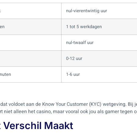
k
nul-vierentwintig uur
gen
1 tot 5 werkdagen
nul-twaalf uur
0-12 uur
inuten
1-6 uur
e
 dat voldoet aan de Know Your Customer (KYC) wetgeving. Bij 
waart niet alleen het casino, maar vooral ook jou als gamer tegen o
t Verschil Maakt