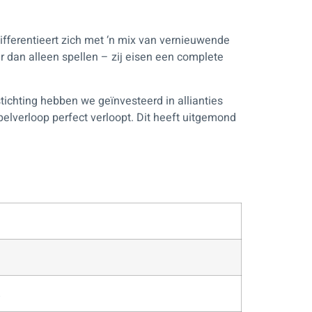
ifferentieert zich met ‘n mix van vernieuwende
r dan alleen spellen – zij eisen een complete
ichting hebben we geïnvesteerd in allianties
elverloop perfect verloopt. Dit heeft uitgemond