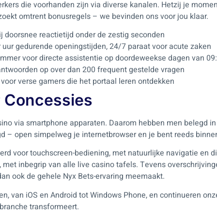
kers die voorhanden zijn via diverse kanalen. Hetzij je momen
e zoekt omtrent bonusregels – we bevinden ons voor jou klaar.
ij doorsnee reactietijd onder de zestig seconden
 uur gedurende openingstijden, 24/7 paraat voor acute zaken
mer voor directe assistentie op doordeweekse dagen van 09:0
ntwoorden op over dan 200 frequent gestelde vragen
 voor verse gamers die het portaal leren ontdekken
r Concessies
no via smartphone apparaten. Daarom hebben men belegd in e
d – open simpelweg je internetbrowser en je bent reeds binne
erd voor touchscreen-bediening, met natuurlijke navigatie en d
et inbegrip van alle live casino tafels. Tevens overschrijving
r dan ook de gehele Nyx Bets-ervaring meemaakt.
n, van iOS en Android tot Windows Phone, en continueren onz
 branche transformeert.