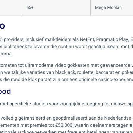
65+
Mega Moolah
io
roviders, inclusief marktleiders als NetEnt, Pragmatic Play,
 bibliotheek te leveren die continu wordt geactualiseerd met
gamma.
automaten tot ultramoderne video gokkasten met geavanceerde w
 we talrijke variaties van blackjack, roulette, baccarat en poke
 die rond de klok paraat zijn om een originele casino-experien
bod
et specifieke studios voor vroegtijdige toegang tot nieuwe s
 volledig getransleerd en geoptimaliseerd aan de Nederlandse s
menten met premies tot €50.000, waarin deelnemers tegen elk
ationale jackpot-netwerken met frequent betalingen van zeven 