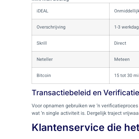
iDEAL
Onmiddellij
Overschrijving
1-3 werkda
Skrill
Direct
Neteller
Meteen
Bitcoin
15 tot 30 m
Transactiebeleid en Verificati
Voor opnamen gebruiken we ‘n verificatieproces
wat ‘n single activiteit is. Dergelijk traject vrij
Klantenservice die he