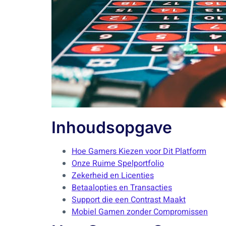
Inhoudsopgave
Hoe Gamers Kiezen voor Dit Platform
Onze Ruime Spelportfolio
Zekerheid en Licenties
Betaalopties en Transacties
Support die een Contrast Maakt
Mobiel Gamen zonder Compromissen