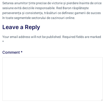
Setarea anumitor ținte precise de victorie și pierdere înainte de orice
sesiune evită deciziile iresponsabile. Red Baron răsplătește
perseverența și consistența, trăsături ce definesc gamerii de succes
în toate segmentele sectorului de cazinouri online.
Leave a Reply
Your email address will not be published.
Required fields are marked
*
Comment
*