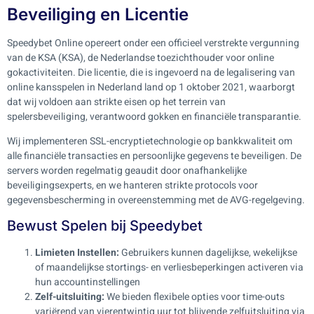
Beveiliging en Licentie
Speedybet Online opereert onder een officieel verstrekte vergunning
van de KSA (KSA), de Nederlandse toezichthouder voor online
gokactiviteiten. Die licentie, die is ingevoerd na de legalisering van
online kansspelen in Nederland land op 1 oktober 2021, waarborgt
dat wij voldoen aan strikte eisen op het terrein van
spelersbeveiliging, verantwoord gokken en financiële transparantie.
Wij implementeren SSL-encryptietechnologie op bankkwaliteit om
alle financiële transacties en persoonlijke gegevens te beveiligen. De
servers worden regelmatig geaudit door onafhankelijke
beveiligingsexperts, en we hanteren strikte protocols voor
gegevensbescherming in overeenstemming met de AVG-regelgeving.
Bewust Spelen bij Speedybet
Limieten Instellen:
Gebruikers kunnen dagelijkse, wekelijkse
of maandelijkse stortings- en verliesbeperkingen activeren via
hun accountinstellingen
Zelf-uitsluiting:
We bieden flexibele opties voor time-outs
variërend van vierentwintig uur tot blijvende zelfuitsluiting via