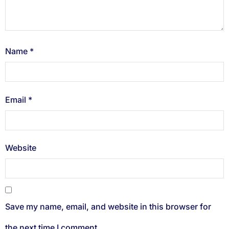
Name
*
Email
*
Website
Save my name, email, and website in this browser for
the next time I comment.