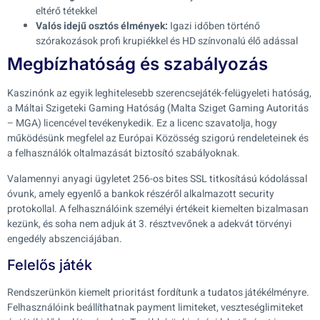
eltérő tétekkel
Valós idejű osztós élmények:
Igazi időben történő
szórakozások profi krupiékkel és HD színvonalú élő adással
Megbízhatóság és szabályozás
Kaszinónk az egyik leghitelesebb szerencsejáték-felügyeleti hatóság,
a Máltai Szigeteki Gaming Hatóság (Malta Sziget Gaming Autoritás
– MGA) licencével tevékenykedik. Ez a licenc szavatolja, hogy
működésünk megfelel az Európai Közösség szigorú rendeleteinek és
a felhasználók oltalmazását biztosító szabályoknak.
Valamennyi anyagi ügyletet 256-os bites SSL titkosítású kódolással
óvunk, amely egyenlő a bankok részéről alkalmazott security
protokollal. A felhasználóink személyi értékeit kiemelten bizalmasan
kezünk, és soha nem adjuk át 3. résztvevőnek a adekvát törvényi
engedély abszenciájában.
Felelős játék
Rendszerünkön kiemelt prioritást fordítunk a tudatos játékélményre.
Felhasználóink beállíthatnak payment limiteket, veszteséglimiteket