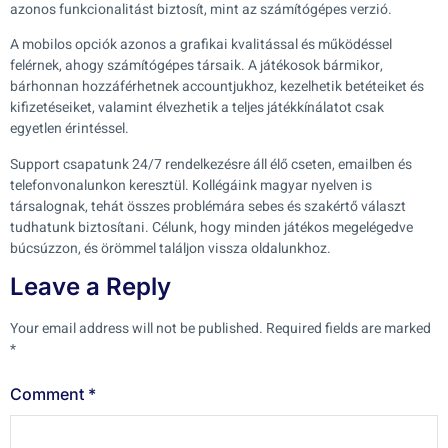
azonos funkcionalitást biztosít, mint az számítógépes verzió.
A mobilos opciók azonos a grafikai kvalitással és működéssel
felérnek, ahogy számítógépes társaik. A játékosok bármikor,
bárhonnan hozzáférhetnek accountjukhoz, kezelhetik betéteiket és
kifizetéseiket, valamint élvezhetik a teljes játékkínálatot csak
egyetlen érintéssel.
Support csapatunk 24/7 rendelkezésre áll élő cseten, emailben és
telefonvonalunkon keresztül. Kollégáink magyar nyelven is
társalognak, tehát összes problémára sebes és szakértő választ
tudhatunk biztosítani. Célunk, hogy minden játékos megelégedve
búcsúzzon, és örömmel találjon vissza oldalunkhoz.
Leave a Reply
Your email address will not be published.
Required fields are marked
*
Comment
*