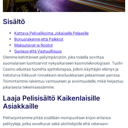
Sisältö
Kattava Pelivalikoima Jokaiselle Pelaajille
Bonusrakenne että Palkkiot
Maksutavat ja Nostot
Suojaus että Vastuullisuus
Olemme kehittäneet peliympäristön, joka todella sovittaa
suomalaisen luontoarvot nykyaikaiseen kasinoteknologiaan. Tuohi-
Casino edustaa tuoretta ajattelutapaa, jolloin käyttäjän elämys ja
tietoturva liikkuvat rinnakkain ensiluokkaisen pelaamisen parissa.
Toimintamme rakentuu varmuuteen ja avoimuudelle, mikä heijastuu
jokaisessa tekemisessämme.
Laaja Pelisisältö Kaikenlaisille
Asiakkaille
Pelitarjontamme pitää sisällään monipuolisen kirjon erilaisia
pelityylejä, jotka soveltuvat sekä aloittelijoille että veteraani-