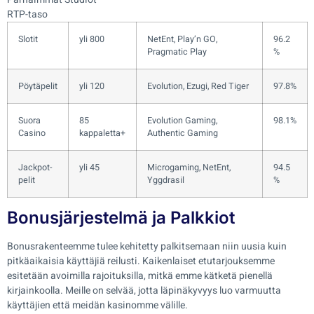
RTP-taso
Slotit
yli 800
NetEnt, Play’n GO,
96.2
Pragmatic Play
%
Pöytäpelit
yli 120
Evolution, Ezugi, Red Tiger
97.8%
Suora
85
Evolution Gaming,
98.1%
Casino
kappaletta+
Authentic Gaming
Jackpot-
yli 45
Microgaming, NetEnt,
94.5
pelit
Yggdrasil
%
Bonusjärjestelmä ja Palkkiot
Bonusrakenteemme tulee kehitetty palkitsemaan niin uusia kuin
pitkäaikaisia käyttäjiä reilusti. Kaikenlaiset etutarjouksemme
esitetään avoimilla rajoituksilla, mitkä emme kätketä pienellä
kirjainkoolla. Meille on selvää, jotta läpinäkyvyys luo varmuutta
käyttäjien että meidän kasinomme välille.