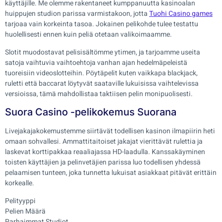
käyttäjille. Me olemme rakentaneet kumppanuutta kasinoalan
huippujen studion parissa varmistakoon, jotta
Tuohi Casino games
tarjoaa vain korkeinta tasoa. Jokainen pelikohde tulee testattu
huolellisesti ennen kuin peliä otetaan valikoimaamme.
Slotit muodostavat pelisisältömme ytimen, ja tarjoamme useita
satoja vaihtuvia vaihtoehtoja vanhan ajan hedelmäpeleistä
tuoreisiin videoslotteihin. Pöytäpelit kuten vaikkapa blackjack,
ruletti että baccarat löytyvät saataville lukuisissa vaihtelevissa
versioissa, tämä mahdollistaa taktiisen pelin monipuolisesti.
Suora Casino -pelikokemus Suorana
Livejakajakokemustemme siirtävät todellisen kasinon ilmapiirin heti
omaan sohvallesi. Ammattitaitoiset jakajat vierittävät rulettia ja
laskevat korttipakkaa reaaliajassa HD-laadulla. Kanssakäyminen
toisten käyttäjien ja pelinvetäjien parissa luo todellisen yhdessä
pelaamisen tunteen, joka tunnetta lukuisat asiakkaat pitävät erittäin
korkealle.
Pelityyppi
Pelien Määrä
Parhaimmat Studiot