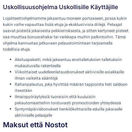
Uskollisuusohjelma Uskollisille Käyttäjille
Lojaliteettiohjelmamme jakaantuu moneen portaaseen, joissa kukin
kukin vaihe vapauttaa lisää etuja ja eksklusiivisia diilejä. Pelaajat
saavat pisteitä jokaisesta pelikierroksesta, ja sitten kertyneet pisteet
saa muuttaa bonusrahaksi tai vaikkapa muihin palkintoihin. Tämä
ohjelma kannustaa jatkuvaan pelaustoimintaan tarjoamalla
todellisia etuja.
Aloituspaketti, mikä jakaantuu ensitalletuksien talletuksiin
mukautuvalla rakenteella
Viikoittaiset uudelleenlatausbonukset aktiivisille asiakkaille
ilman vaikeita sääntöjä
Rahanpalautus, joka hyvittää määrän tappioista heti saldoon
itsestään
Ilmaispyöräytyksiä tuoreisiin että kuuluisiin
peliautomaatteihin toistuvasti promootioiden yhteydessä
Syntymäpäiväbonukset henkilökohtaisilla eduilla jokaiselle
aktiiviselle pelaajalle
Maksut että Nostot