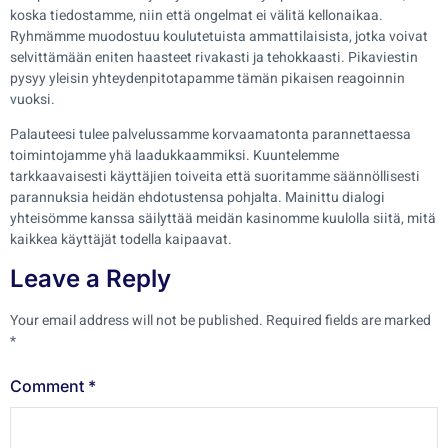
koska tiedostamme, niin että ongelmat ei välitä kellonaikaa.
Ryhmämme muodostuu koulutetuista ammattilaisista, jotka voivat
selvittämään eniten haasteet rivakasti ja tehokkaasti. Pikaviestin
pysyy yleisin yhteydenpitotapamme tämän pikaisen reagoinnin
vuoksi.
Palauteesi tulee palvelussamme korvaamatonta parannettaessa
toimintojamme yhä laadukkaammiksi. Kuuntelemme
tarkkaavaisesti käyttäjien toiveita että suoritamme säännöllisesti
parannuksia heidän ehdotustensa pohjalta. Mainittu dialogi
yhteisömme kanssa säilyttää meidän kasinomme kuulolla siitä, mitä
kaikkea käyttäjät todella kaipaavat.
Leave a Reply
Your email address will not be published.
Required fields are marked
*
Comment
*