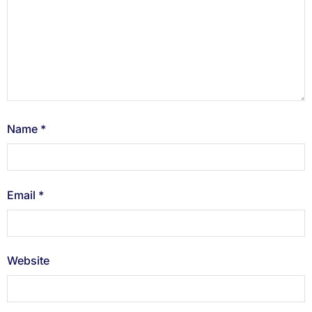
Name
*
Email
*
Website