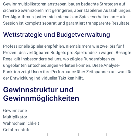
Gewinnmultiplikatoren anstreben, bauen bedachte Strategen auf
sichere Gewinnzonen mit geringeren, aber stabileren Auszahlungen.
Der Algorithmus justiert sich niemals an Spielerverhalten an – alle
Session ist komplett separat und garantiert transparente Resultate.
Wettstrategie und Budgetverwaltung
Professionelle Spieler empfehlen, niemals mehr wie zwei bis fünf
Prozent des verfügbaren Budgets pro Spielrunde zu wagen. Besagte
Regel gilt insbesondere bei uns, wo zügige Rundenfolgen zu
ungeplanten Entscheidungen verleiten können. Diese Analyse-
Funktion zeigt Usern ihre Performance über Zeitspannen an, was für
der Entwicklung individueller Taktiken hilft.
Gewinnstruktur und
Gewinnmöglichkeiten
Gewinnzone
Multiplikator
Wahrscheinlichkeit
Gefahrenstufe