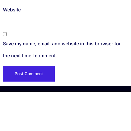
Website
Save my name, email, and website in this browser for
the next time I comment.