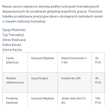
Naszе casino zapewnia szeroką paletę rozwiązań transakcyjnych
dopasowanych do oczekiwań globalnej wspólnoty graczy. Poniższa
tabelka przedstawia precyzyjne dane o dostępnych metodach razem
z czasem realizacji transakcji.
Opcja Płatności
Typ Transakcji
Okres Realizacji
Dolna Kwota
Górna Kwota
Cards
Depozyt/Wypłata
Natychmiastowe/1-
50
płatnicze
3 dni
PLN
Wallets
Input/Output
Instant/do 24h
40
elektroniczne
PLN
Przelewy
Depozyt/Wypłata
Jeden-dwa dni/2-5
100
bankowe
dni
PLN