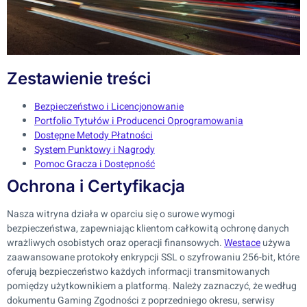
Zestawienie treści
Bezpieczeństwo i Licencjonowanie
Portfolio Tytułów i Producenci Oprogramowania
Dostępne Metody Płatności
System Punktowy i Nagrody
Pomoc Gracza i Dostępność
Ochrona i Certyfikacja
Nasza witryna działa w oparciu się o surowe wymogi
bezpieczeństwa, zapewniając klientom całkowitą ochronę danych
wrażliwych osobistych oraz operacji finansowych.
Westace
używa
zaawansowane protokoły enkrypcji SSL o szyfrowaniu 256-bit, które
oferują bezpieczeństwo każdych informacji transmitowanych
pomiędzy użytkownikiem a platformą. Należy zaznaczyć, że według
dokumentu Gaming Zgodności z poprzedniego okresu, serwisy