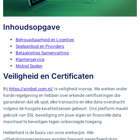
Inhoudsopgave
Betrouwbaarheid en Licenties
Spelaanbod en Providers
Betaalopties Samenvatting
Klantenservice
Mobiel Spelen
Veiligheid en Certificaten
Bij
https://winbet.com.nl/
is veiligheid voorop. We werken onder
harde regelgeving en hebben over erkende certificeringen die
garanderen dat elk spel, elke transactie en elke data-overdracht
volgens de hoogste kwaliteitseisen gebeurt. Ons platform maakt
gebruik van SSL-beveiliging om jouw eigen en financiële data
maximaal te beveiligen tegen onbevoegde toegang.
Helderheid is de basis van onze werkwijze. Alle
uitbetalingspercentages worden frequent geverifieerd door