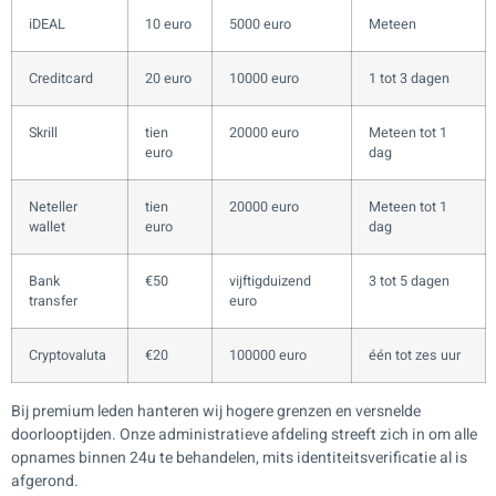
iDEAL
10 euro
5000 euro
Meteen
Creditcard
20 euro
10000 euro
1 tot 3 dagen
Skrill
tien
20000 euro
Meteen tot 1
euro
dag
Neteller
tien
20000 euro
Meteen tot 1
wallet
euro
dag
Bank
€50
vijftigduizend
3 tot 5 dagen
transfer
euro
Cryptovaluta
€20
100000 euro
één tot zes uur
Bij premium leden hanteren wij hogere grenzen en versnelde
doorlooptijden. Onze administratieve afdeling streeft zich in om alle
opnames binnen 24u te behandelen, mits identiteitsverificatie al is
afgerond.