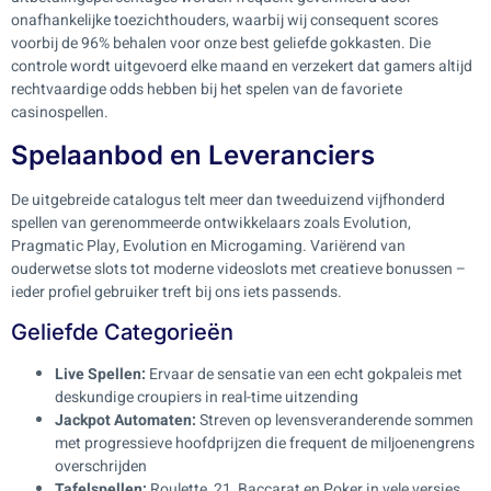
onafhankelijke toezichthouders, waarbij wij consequent scores
voorbij de 96% behalen voor onze best geliefde gokkasten. Die
controle wordt uitgevoerd elke maand en verzekert dat gamers altijd
rechtvaardige odds hebben bij het spelen van de favoriete
casinospellen.
Spelaanbod en Leveranciers
De uitgebreide catalogus telt meer dan tweeduizend vijfhonderd
spellen van gerenommeerde ontwikkelaars zoals Evolution,
Pragmatic Play, Evolution en Microgaming. Variërend van
ouderwetse slots tot moderne videoslots met creatieve bonussen –
ieder profiel gebruiker treft bij ons iets passends.
Geliefde Categorieën
Live Spellen:
Ervaar de sensatie van een echt gokpaleis met
deskundige croupiers in real-time uitzending
Jackpot Automaten:
Streven op levensveranderende sommen
met progressieve hoofdprijzen die frequent de miljoenengrens
overschrijden
Tafelspellen:
Roulette, 21, Baccarat en Poker in vele versies